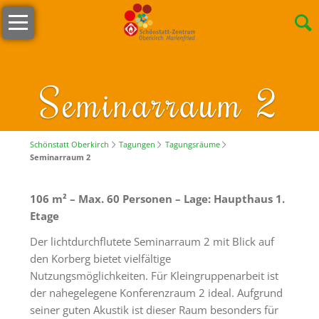
Navigation
Willkommen
überspringen
Öffnungszeiten
s
Seminarraum 2
´Lädele
Cafeteria
&
Schönstatt Oberkirch
Tagungen
Tagungsräume
Seminarraum 2
Terrasse
Unser
106 m² – Max. 60 Personen – Lage: Haupthaus 1.
Team
Etage
Stellenangebote
Der lichtdurchflutete Seminarraum 2 mit Blick auf
den Korberg bietet vielfältige
Nachhaltigkeit
Nutzungsmöglichkeiten. Für Kleingruppenarbeit ist
der nahegelegene Konferenzraum 2 ideal. Aufgrund
Tagungen
seiner guten Akustik ist dieser Raum besonders für