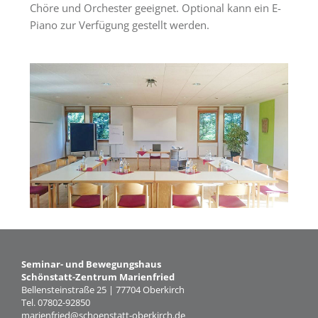
Tagungsräume
Chöre und Orchester geeignet. Optional kann ein E-
Piano zur Verfügung gestellt werden.
Gästezimmer
Verpflegung
Tagungspauschalen
&
Preise
Haus
&
Lage
Anfrage
Feste
Seminar- und Bewegungshaus
Kapellen
Schönstatt-Zentrum Marienfried
Bellensteinstraße 25 | 77704 Oberkirch
Gastronomie
Tel. 07802-92850
marienfried@schoenstatt-oberkirch.de