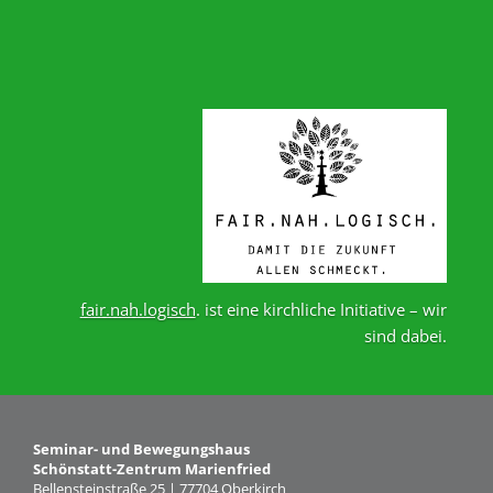
Räumlichkeiten
Gästezimmer
Haus
&
Lage
Anfrage
Schönstatt
Was
fair.nah.logisch
. ist eine kirchliche Initiative – wir
ist
sind dabei.
Schönstatt?
Schönstatt-
Zentrum
Marienfried
Seminar- und Bewegungshaus
Schönstatt-Zentrum Marienfried
Schönstattbewegung
Bellensteinstraße 25 | 77704 Oberkirch