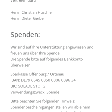
Vertreten durch:
Tagungsräume
Gästezimmer
Herrn Christian Huschle
Herrn Dieter Gerber
Verpflegung
Tagungspauschalen
Spenden:
&
Preise
Wir sind auf Ihre Unterstützung angewiesen und
freuen uns über Ihre Spende!
Haus
Die Spende bitte auf folgendes Bankkonto
&
überweisen:
Lage
Sparkasse Offenburg / Ortenau
Anfrage
IBAN: DE79 6645 0050 0006 0096 34
Feste
BIC: SOLADE S1OFG
Verwendungszweck: Spende
Kapellen
Bitte beachten Sie folgenden Hinweis:
Gastronomie
Spendenbescheinigungen stellen wir ab einem