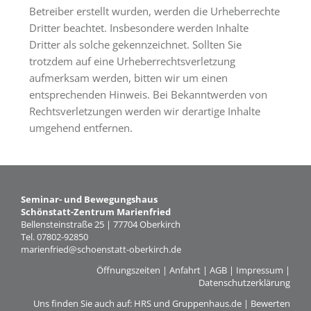
Betreiber erstellt wurden, werden die Urheberrechte
Dritter beachtet. Insbesondere werden Inhalte
Dritter als solche gekennzeichnet. Sollten Sie
trotzdem auf eine Urheberrechtsverletzung
aufmerksam werden, bitten wir um einen
entsprechenden Hinweis. Bei Bekanntwerden von
Rechtsverletzungen werden wir derartige Inhalte
umgehend entfernen.
Seminar- und Bewegungshaus
Schönstatt-Zentrum Marienfried
Bellensteinstraße 25 | 77704 Oberkirch
Tel. 07802-92850
marienfried@schoenstatt-oberkirch.de
Öffnungszeiten
|
Anfahrt
|
AGB
|
Impressum
|
Datenschutzerklärung
Uns finden Sie auch auf:
HRS
und
Gruppenhaus.de
| Bewerten