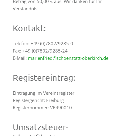
Betrag von 50,00 € aus. Wir danken für Ihr
Räumlichkeiten
Verständnis!
Gästezimmer
Kontakt:
Haus
&
Lage
Telefon: +49 (0)7802/9285-0
Fax: +49 (0)7802/9285-24
Anfrage
E-Mail:
marienfried@schoenstatt-oberkirch.de
Schönstatt
Registereintrag:
Was
ist
Eintragung im Vereinsregister
Schönstatt?
Registergericht: Freiburg
Schönstatt-
Registernummer: VR490010
Zentrum
Marienfried
Umsatzsteuer-
Schönstattbewegung