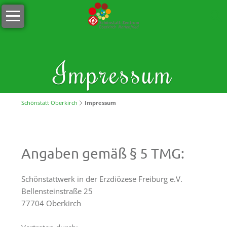
Navigation
Willkommen
überspringen
Öffnungszeiten
s
Impressum
´Lädele
Cafeteria
&
Schönstatt Oberkirch
Impressum
Terrasse
Unser
Team
Angaben gemäß § 5 TMG:
Stellenangebote
Schönstattwerk in der Erzdiözese Freiburg e.V.
Nachhaltigkeit
Bellensteinstraße 25
77704 Oberkirch
Tagungen