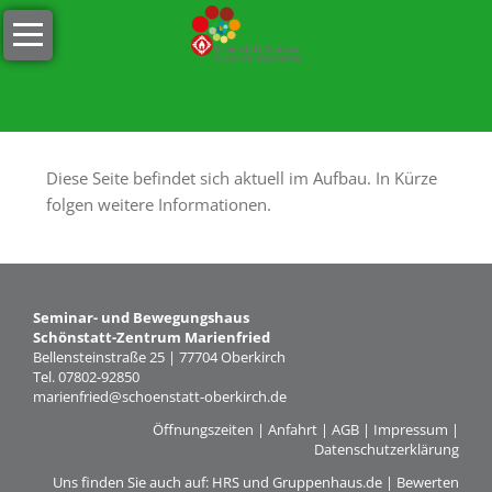
Navigation
Willkommen
überspringen
Öffnungszeiten
s
´Lädele
Diese Seite befindet sich aktuell im Aufbau. In Kürze
Cafeteria
folgen weitere Informationen.
&
Terrasse
Unser
Seminar- und Bewegungshaus
Team
Schönstatt-Zentrum Marienfried
Bellensteinstraße 25 | 77704 Oberkirch
Stellenangebote
Tel. 07802-92850
marienfried@schoenstatt-oberkirch.de
Nachhaltigkeit
Öffnungszeiten
|
Anfahrt
|
AGB
|
Impressum
|
Datenschutzerklärung
Tagungen
Uns finden Sie auch auf:
HRS
und
Gruppenhaus.de
| Bewerten