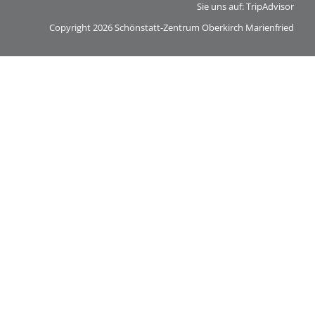
Tagungsräume
Sie uns auf:
TripAdvisor
Copyright 2026 Schönstatt-Zentrum Oberkirch Marienfried
Gästezimmer
Verpflegung
Tagungspauschalen
&
Preise
Haus
&
Lage
Anfrage
Feste
Kapellen
Gastronomie