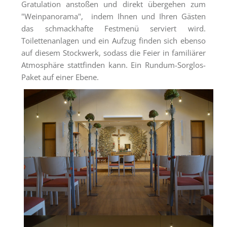
Gratulation anstoßen und direkt übergehen zum
"Weinpanorama", indem Ihnen und Ihren Gästen
das schmackhafte Festmenü serviert wird.
Toilettenanlagen und ein Aufzug finden sich ebenso
auf diesem Stockwerk, sodass die Feier in familiärer
Atmosphäre stattfinden kann. Ein Rundum-Sorglos-
Paket auf einer Ebene.