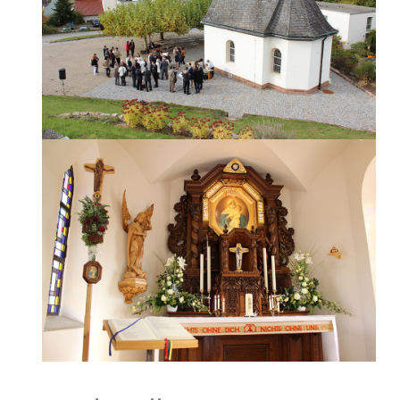
Räumlichkeiten
Gästezimmer
Haus
&
Lage
Anfrage
Schönstatt
Was
ist
Schönstatt?
Schönstatt-
Zentrum
Marienfried
Schönstattbewegung