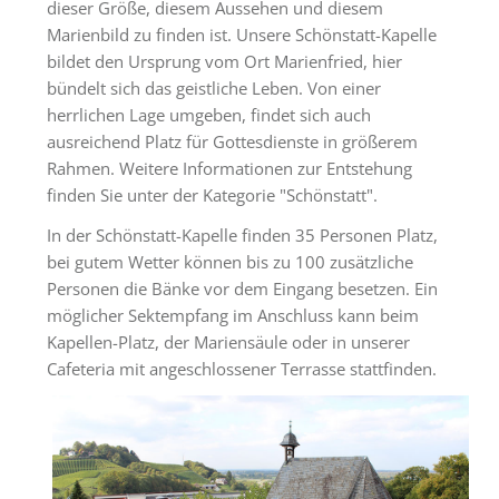
Tagungsräume
dieser Größe, diesem Aussehen und diesem
Marienbild zu finden ist. Unsere Schönstatt-Kapelle
Gästezimmer
bildet den Ursprung vom Ort Marienfried, hier
bündelt sich das geistliche Leben. Von einer
Verpflegung
herrlichen Lage umgeben, findet sich auch
Tagungspauschalen
ausreichend Platz für Gottesdienste in größerem
&
Rahmen. Weitere Informationen zur Entstehung
Preise
finden Sie unter der Kategorie "Schönstatt".
In der Schönstatt-Kapelle finden 35 Personen Platz,
Haus
bei gutem Wetter können bis zu 100 zusätzliche
&
Personen die Bänke vor dem Eingang besetzen. Ein
Lage
möglicher Sektempfang im Anschluss kann beim
Anfrage
Kapellen-Platz, der Mariensäule oder in unserer
Cafeteria mit angeschlossener Terrasse stattfinden.
Feste
Kapellen
Gastronomie