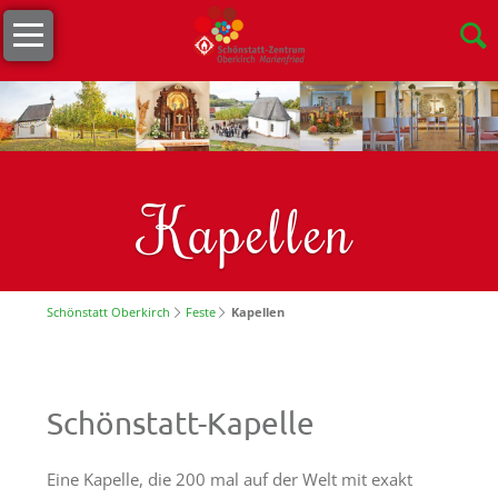
Navigation
Willkommen
überspringen
Öffnungszeiten
s
´Lädele
Cafeteria
Kapellen
&
Terrasse
Unser
Schönstatt Oberkirch
Feste
Kapellen
Team
Stellenangebote
Nachhaltigkeit
Schönstatt-Kapelle
Tagungen
Eine Kapelle, die 200 mal auf der Welt mit exakt