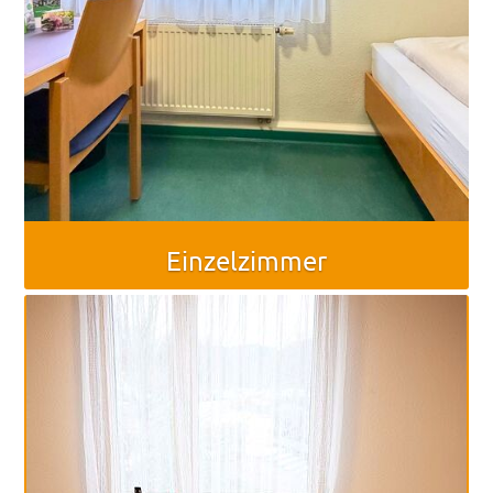
Räumlichkeiten
Gästezimmer
Haus
&
Lage
Anfrage
Schönstatt
Einzelzimmer
Was
ist
Schönstatt?
Schönstatt-
Zentrum
Marienfried
Schönstattbewegung