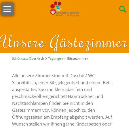
Navigation
Willkommen
überspringen
Öffnungszeiten
s
Unsere Gästezimmer
´Lädele
Cafeteria
&
Schönstatt Oberkirch
Tagungen
Gästezimmer
Terrasse
Alle unsere Zimmer sind mit Dusche / WC,
Unser
Schreibtisch, einer Sitzgelegenheit und einem Bett
Team
ausgestattet. Sie sind klein aber fein und
Stellenangebote
geschmackvoll eingerichtet! Haartrockner und
Nachttischlampen finden Sie nicht in den
Nachhaltigkeit
Gästezimmern vor, können jedoch zu den
Öffnungszeiten am Empfang abgeholt werden. Auf
Tagungen
Wunsch stellen wir Ihnen gerne Kinderbetten oder