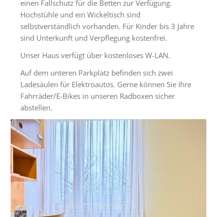
Tagungsräume
einen Fallschutz für die Betten zur Verfügung.
Hochstühle und ein Wickeltisch sind
Gästezimmer
selbstverständlich vorhanden. Für Kinder bis 3 Jahre
sind Unterkunft und Verpflegung kostenfrei.
Verpflegung
Unser Haus verfügt über kostenloses W-LAN.
Tagungspauschalen
&
Auf dem unteren Parkplatz befinden sich zwei
Preise
Ladesäulen für Elektroautos. Gerne können Sie Ihre
Fahrräder/E-Bikes in unseren Radboxen sicher
Haus
abstellen.
&
Lage
Anfrage
Feste
Kapellen
Gastronomie