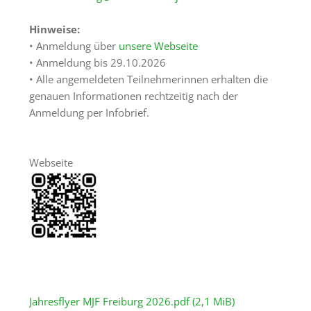
Räumlichkeiten
Hinweise:
Gästezimmer
• Anmeldung über
unsere Webseite
• Anmeldung bis 29.10.2026
Haus
• Alle angemeldeten Teilnehmerinnen erhalten die
&
genauen Informationen rechtzeitig nach der
Lage
Anmeldung per Infobrief.
Anfrage
Schönstatt
Webseite
Was
ist
Schönstatt?
Schönstatt-
Zentrum
Marienfried
Jahresflyer MJF Freiburg 2026.pdf
(2,1 MiB)
Schönstattbewegung