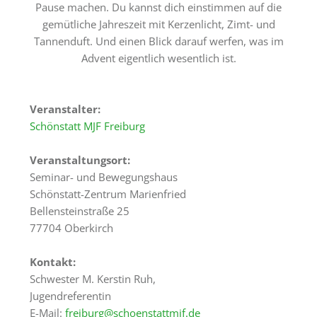
Tagungsräume
Pause machen. Du kannst dich einstimmen auf die
gemütliche Jahreszeit mit Kerzenlicht, Zimt- und
Gästezimmer
Tannenduft. Und einen Blick darauf werfen, was im
Advent eigentlich wesentlich ist.
Verpflegung
Tagungspauschalen
&
Veranstalter:
Preise
Schönstatt MJF Freiburg
Haus
Veranstaltungsort:
&
Seminar- und Bewegungshaus
Lage
Schönstatt-Zentrum Marienfried
Bellensteinstraße 25
Anfrage
77704 Oberkirch
Feste
Kontakt:
Kapellen
Schwester M. Kerstin Ruh,
Jugendreferentin
Gastronomie
E-Mail:
freiburg@schoenstattmjf.de