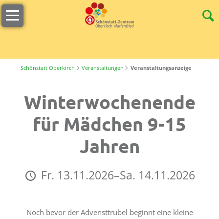
Navigation
Willkommen
überspringen
Öffnungszeiten
s
´Lädele
Schönstatt Oberkirch
Veranstaltungen
Veranstaltungsanzeige
Cafeteria
Winterwochenende
&
Terrasse
für Mädchen 9-15
Unser
Jahren
Team
Stellenangebote
Fr. 13.11.2026–Sa. 14.11.2026
Nachhaltigkeit
Tagungen
Noch bevor der Advensttrubel beginnt eine kleine