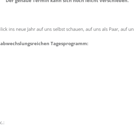
Der genaue Termin kann sich noch leicht verschieben.
ck ins neue Jahr auf uns selbst schauen, auf uns als Paar, auf u
m abwechslungsreichen Tagesprogramm:
c.: