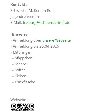
Räumlichkeiten
Kontakt:
Schwester M. Kerstin Ruh,
Gästezimmer
Jugendreferentin
E-Mail:
freiburg@schoenstattmjf.de
Haus
&
Hinweise:
Lage
• Anmeldung über
unsere Webseite
Anfrage
• Anmeldung bis 25.04.2026
• Mitbringen
Schönstatt
- Mäppchen
- Schere
Was
- Stiften
ist
- Kleber
Schönstatt?
- Trinkflasche
Schönstatt-
Zentrum
Marienfried
Webseite
Schönstattbewegung