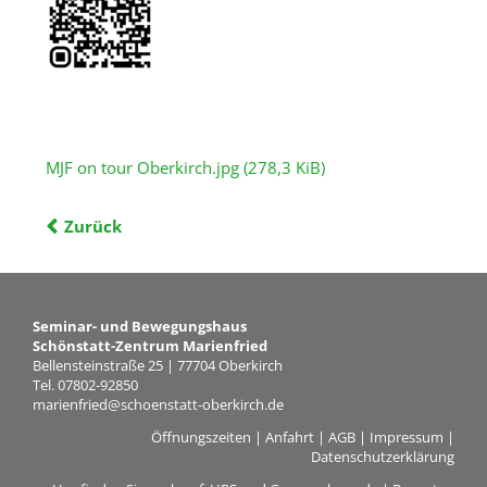
Freiburg
Veranstaltungen
Termine
MJF on tour Oberkirch.jpg
(278,3 KiB)
Zurück
Seminar- und Bewegungshaus
Schönstatt-Zentrum Marienfried
Bellensteinstraße 25 | 77704 Oberkirch
Tel. 07802-92850
marienfried@schoenstatt-oberkirch.de
Öffnungszeiten
|
Anfahrt
|
AGB
|
Impressum
|
Datenschutzerklärung