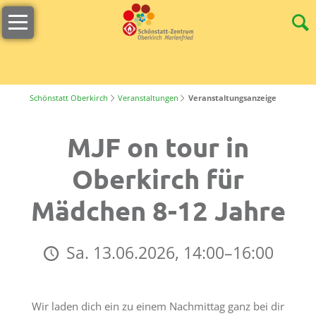
Navigation
Willkommen
überspringen
Öffnungszeiten
s
´Lädele
Schönstatt Oberkirch
Veranstaltungen
Veranstaltungsanzeige
Cafeteria
MJF on tour in
&
Terrasse
Oberkirch für
Unser
Mädchen 8-12 Jahre
Team
Stellenangebote
Sa. 13.06.2026, 14:00–16:00
Nachhaltigkeit
Tagungen
Wir laden dich ein zu einem Nachmittag ganz bei dir