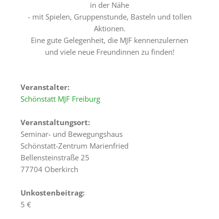
Tagungsräume
in der Nähe
- mit Spielen, Gruppenstunde, Basteln und tollen
Gästezimmer
Aktionen.
Eine gute Gelegenheit, die MJF kennenzulernen
Verpflegung
und viele neue Freundinnen zu finden!
Tagungspauschalen
&
Preise
Veranstalter:
Schönstatt MJF Freiburg
Haus
&
Veranstaltungsort:
Lage
Seminar- und Bewegungshaus
Schönstatt-Zentrum Marienfried
Anfrage
Bellensteinstraße 25
Feste
77704 Oberkirch
Kapellen
Unkostenbeitrag:
5 €
Gastronomie