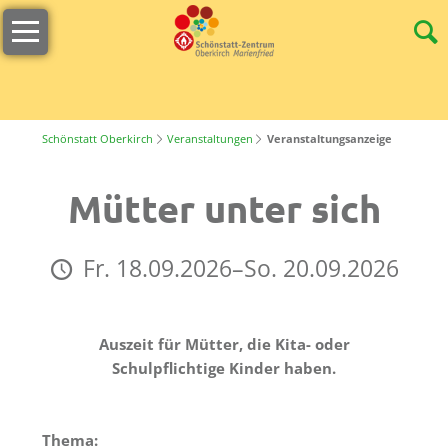
Navigation
Willkommen
überspringen
Öffnungszeiten
s
´Lädele
Schönstatt Oberkirch
Veranstaltungen
Veranstaltungsanzeige
Cafeteria
Mütter unter sich
&
Terrasse
Fr. 18.09.2026–So. 20.09.2026
Unser
Team
Stellenangebote
Auszeit für Mütter, die Kita- oder
Schulpflichtige Kinder haben.
Nachhaltigkeit
Tagungen
Thema: