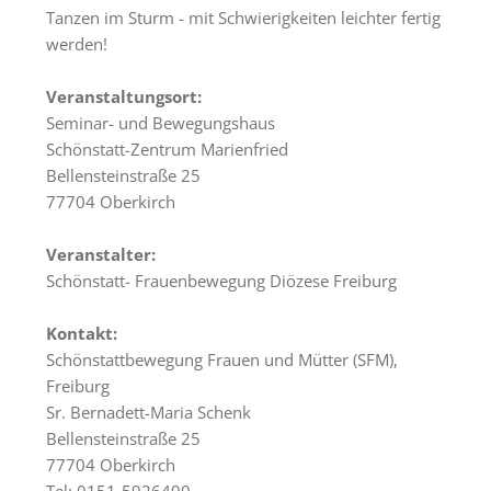
Tagungsräume
Tanzen im Sturm - mit Schwierigkeiten leichter fertig
werden!
Gästezimmer
Verpflegung
Veranstaltungsort:
Seminar- und Bewegungshaus
Tagungspauschalen
Schönstatt-Zentrum Marienfried
&
Bellensteinstraße 25
Preise
77704 Oberkirch
Haus
Veranstalter:
&
Schönstatt- Frauenbewegung Diözese Freiburg
Lage
Anfrage
Kontakt:
Schönstattbewegung Frauen und Mütter (SFM),
Feste
Freiburg
Sr. Bernadett-Maria Schenk
Kapellen
Bellensteinstraße 25
Gastronomie
77704 Oberkirch