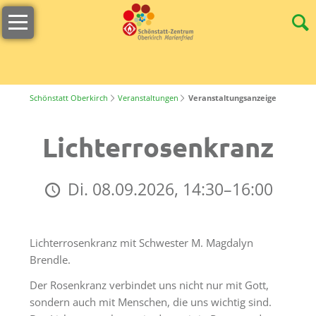
Navigation
Willkommen
überspringen
Öffnungszeiten
s
´Lädele
Schönstatt Oberkirch
Veranstaltungen
Veranstaltungsanzeige
Cafeteria
Lichterrosenkranz
&
Terrasse
Di. 08.09.2026, 14:30–16:00
Unser
Team
Stellenangebote
Lichterrosenkranz mit Schwester M. Magdalyn
Brendle.
Nachhaltigkeit
Der Rosenkranz verbindet uns nicht nur mit Gott,
Tagungen
sondern auch mit Menschen, die uns wichtig sind.