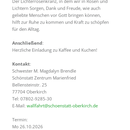
Der Lichterrosenkranz, in dem wir in Rosen und
Tagungsräume
Lichtern Sorgen, Dank und Freude, wie auch
Gästezimmer
geliebte Menschen vor Gott bringen können,
hilft zur Ruhe zu kommen und Kraft zu schöpfen
Verpflegung
für den Alltag.
Tagungspauschalen
Anschließend
:
&
Herzliche Einladung zu Kaffee und Kuchen!
Preise
Haus
Kontakt
:
&
Schwester M. Magdalyn Brendle
Lage
Schönstatt Zentrum Marienfried
Bellensteinstr. 25
Anfrage
77704 Oberkirch
Tel: 07802-9285-30
Feste
E-Mail:
wallfahrt@schoenstatt-oberkirch.de
Kapellen
Termin:
Gastronomie
Mo 26.10.2026