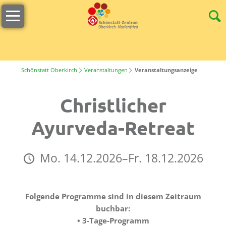
Navigation
Willkommen
überspringen
Öffnungszeiten
s
´Lädele
Schönstatt Oberkirch
Veranstaltungen
Veranstaltungsanzeige
Cafeteria
Christlicher
&
Terrasse
Ayurveda-Retreat
Unser
Team
Mo. 14.12.2026–Fr. 18.12.2026
Stellenangebote
Nachhaltigkeit
Folgende Programme sind in diesem Zeitraum
Tagungen
buchbar:
• 3-Tage-Programm