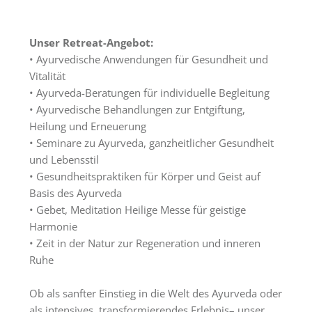
Tagungsräume
Gästezimmer
Unser Retreat-Angebot:
Verpflegung
• Ayurvedische Anwendungen für Gesundheit und
Vitalität
Tagungspauschalen
• Ayurveda-Beratungen für individuelle Begleitung
&
• Ayurvedische Behandlungen zur Entgiftung,
Preise
Heilung und Erneuerung
• Seminare zu Ayurveda, ganzheitlicher Gesundheit
Haus
und Lebensstil
&
• Gesundheitspraktiken für Körper und Geist auf
Lage
Basis des Ayurveda
Anfrage
• Gebet, Meditation Heilige Messe für geistige
Harmonie
Feste
• Zeit in der Natur zur Regeneration und inneren
Ruhe
Kapellen
Gastronomie
Ob als sanfter Einstieg in die Welt des Ayurveda oder
als intensives, transformierendes Erlebnis– unser