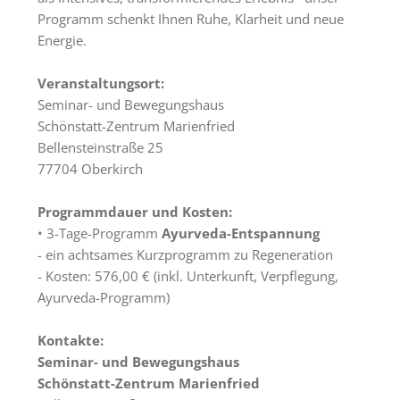
Räumlichkeiten
Programm schenkt Ihnen Ruhe, Klarheit und neue
Energie.
Gästezimmer
Haus
Veranstaltungsort:
&
Seminar- und Bewegungshaus
Lage
Schönstatt-Zentrum Marienfried
Bellensteinstraße 25
Anfrage
77704 Oberkirch
Schönstatt
Programmdauer und Kosten:
Was
• 3-Tage-Programm
Ayurveda-Entspannung
ist
- ein achtsames Kurzprogramm zu Regeneration
Schönstatt?
- Kosten: 576,00 € (inkl. Unterkunft, Verpflegung,
Ayurveda-Programm)
Schönstatt-
Zentrum
Kontakte:
Marienfried
Seminar- und Bewegungshaus
Schönstatt-Zentrum Marienfried
Schönstattbewegung