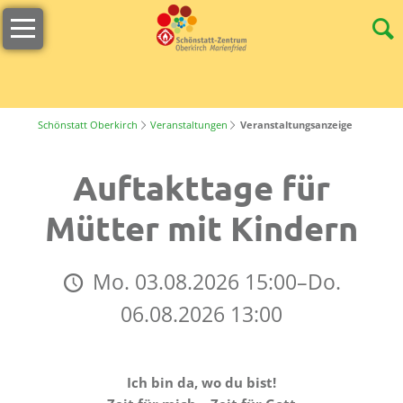
Navigation
Willkommen
überspringen
Öffnungszeiten
s
´Lädele
Schönstatt Oberkirch
Veranstaltungen
Veranstaltungsanzeige
Cafeteria
Auftakttage für
&
Terrasse
Mütter mit Kindern
Unser
Team
Mo. 03.08.2026 15:00–Do.
Stellenangebote
06.08.2026 13:00
Nachhaltigkeit
Tagungen
Ich bin da, wo du bist!