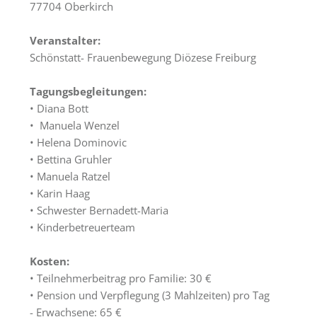
77704 Oberkirch
Räumlichkeiten
Gästezimmer
Veranstalter:
Schönstatt- Frauenbewegung Diözese Freiburg
Haus
&
Tagungsbegleitungen:
Lage
• Diana Bott
• Manuela Wenzel
Anfrage
• Helena Dominovic
Schönstatt
• Bettina Gruhler
• Manuela Ratzel
Was
• Karin Haag
ist
• Schwester Bernadett-Maria
Schönstatt?
• Kinderbetreuerteam
Schönstatt-
Kosten:
Zentrum
• Teilnehmerbeitrag pro Familie: 30 €
Marienfried
• Pension und Verpflegung (3 Mahlzeiten) pro Tag
Schönstattbewegung
- Erwachsene: 65 €