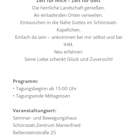
Zeit für mich – Zeit für Gott
Tagungsräume
Die herrliche Landschaft genießen.
Gästezimmer
An einladenden Orten verweilen.
Eintauschen in die Nähe Gottes im Schönstatt-
Verpflegung
Kapellchen.
Einfach da sein – ankommen bei mir selbst und bei
Tagungspauschalen
IHM.
&
Neu erfahren:
Preise
Seine Liebe schenkt Glück und Zuversicht!
Haus
&
Lage
Programm:
• Tagungsbeginn ab 15:00 Uhr
Anfrage
• Tagungsende Mittagessen
Feste
Veranstaltungsort:
Kapellen
Seminar- und Bewegungshaus
Schönstatt-Zentrum Marienfried
Gastronomie
Bellensteinstraße 25