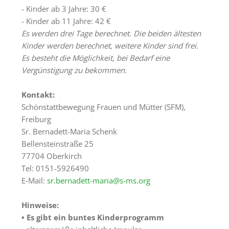
Freiburg
- Kinder ab 3 Jahre: 30 €
- Kinder ab 11 Jahre: 42 €
Veranstaltungen
Es werden drei Tage berechnet. Die beiden ältesten
Kinder werden berechnet, weitere Kinder sind frei.
Termine
Es besteht die Möglichkeit, bei Bedarf eine
Vergünstigung zu bekommen.
Kontakt:
Schönstattbewegung Frauen und Mütter (SFM),
Freiburg
Sr. Bernadett-Maria Schenk
Bellensteinstraße 25
77704 Oberkirch
Tel: 0151-5926490
E-Mail:
sr.bernadett-maria@s-ms.org
Hinweise:
• Es gibt ein buntes Kinderprogramm