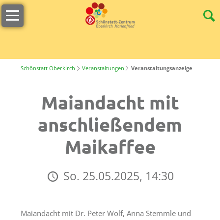
Navigation
Willkommen
überspringen
Öffnungszeiten
s
´Lädele
Schönstatt Oberkirch
Veranstaltungen
Veranstaltungsanzeige
Cafeteria
Maiandacht mit
&
Terrasse
anschließendem
Unser
Maikaffee
Team
Stellenangebote
So. 25.05.2025, 14:30
Nachhaltigkeit
Tagungen
Maiandacht mit Dr. Peter Wolf, Anna Stemmle und