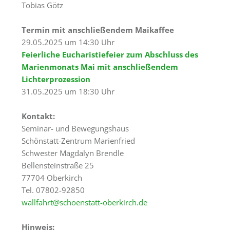
Tagungsräume
Tobias Götz
Gästezimmer
Termin mit anschließendem Maikaffee
29.05.2025 um 14:30 Uhr
Verpflegung
Feierliche Eucharistiefeier zum Abschluss des
Tagungspauschalen
Marienmonats Mai mit anschließendem
&
Lichterprozession
Preise
31.05.2025 um 18:30 Uhr
Haus
Kontakt:
&
Seminar- und Bewegungshaus
Lage
Schönstatt-Zentrum Marienfried
Schwester Magdalyn Brendle
Anfrage
Bellensteinstraße 25
Feste
77704 Oberkirch
Tel. 07802-92850
Kapellen
wallfahrt@schoenstatt-oberkirch.de
Gastronomie
Hinweis: